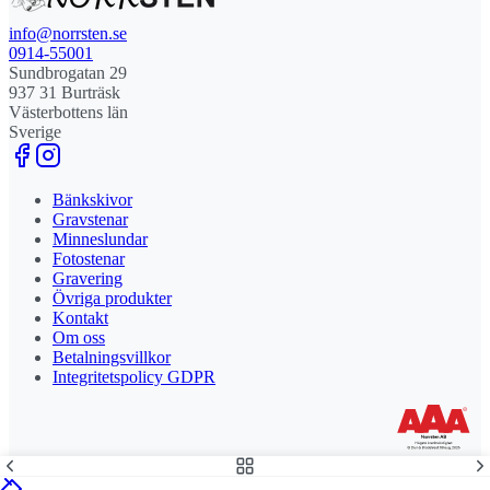
info@norrsten.se
0914-55001
Sundbrogatan 29
937 31 Burträsk
Västerbottens län
Sverige
Bänkskivor
Gravstenar
Minneslundar
Fotostenar
Gravering
Övriga produkter
Kontakt
Om oss
Betalningsvillkor
Integritetspolicy GDPR
Stolt leverantör och delägare till Steny AB