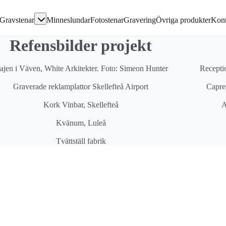
Gå direkt till textinnehållet
Gravstenar
Minneslundar
Fotostenar
Gravering
Övriga produkter
Kont
avsten
Refensbilder projekt
en
ajen i Väven, White Arkitekter. Foto: Simeon Hunter
Recepti
Graverade reklamplattor Skellefteå Airport
Capre
ivor
Kork Vinbar, Skellefteå
A
Kvänum, Luleå
Tvättställ fabrik