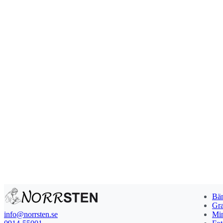
Bän
Gra
info@norrsten.se
Min