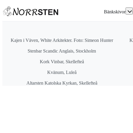
Bänkskivor
Granit
Designa din gr
Referenser
Marmor
Tips & Råd
Kvartsit
Skötsel Gravst
Silestone
Frågor och svar
Dekton
Kajen i Väven, White Arkitekter. Foto: Simeon Hunter
K
Bricmate
Kalksten
Stenbar Scandic Anglais, Stockholm
Caesarstone
Skötsel bänksk
Kork Vinbar, Skellefteå
Kvänum, Luleå
Altarsten Katolska Kyrkan, Skellefteå