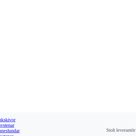
kskivor
vstenar
Stolt leverantö
neslundar