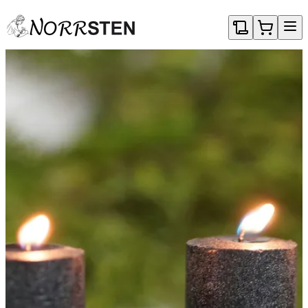
Gå direkt till textinnehållet
Minneslundar
Här finner ni några exempel på vad vi på Norrsten kan göra till er
asklund/askgravlund m.m. För att få en naturlig känsla lasergraverar
vi text på granitplattor som sedan monteras vid er minnesplats.