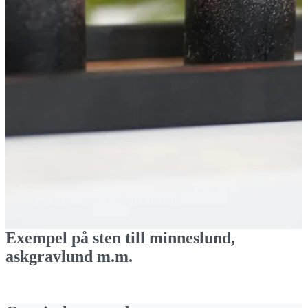
Texten som graveras är hållbar för all framtid. Ingen underhållning
krävs. Vi kan naturligtvis tillverka efter den storlek ni önskar på
liggande och stående stenar.
Kontakta oss för mer information!
Exempel på sten till minneslund,
askgravlund m.m.