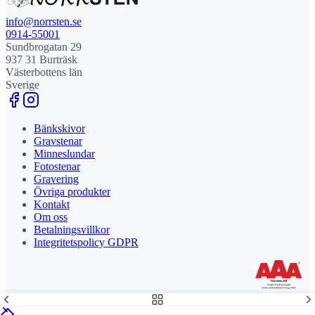
info@norrsten.se
0914-55001
Sundbrogatan 29
937 31 Burträsk
Västerbottens län
Sverige
Bänkskivor
Gravstenar
Minneslundar
Fotostenar
Gravering
Övriga produkter
Kontakt
Om oss
Betalningsvillkor
Integritetspolicy GDPR
Stolt leverantör och delägare till Steny AB