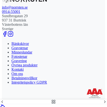
info@norrsten.se
0914-55001
Sundbrogatan 29
937 31 Burträsk
Västerbottens län
Sverige
Bänkskivor
Gravstenar
Minneslundar
Fotostenar
Gravering
Övriga produkter
Kontakt
Om oss
Betalningsvillkor
Integritetspolicy GDPR
Stolt leverantör och delägare till Steny AB