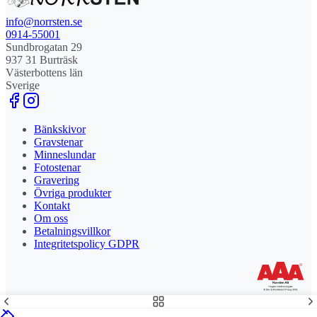
info@norrsten.se
0914-55001
Sundbrogatan 29
937 31 Burträsk
Västerbottens län
Sverige
Bänkskivor
Gravstenar
Minneslundar
Fotostenar
Gravering
Övriga produkter
Kontakt
Om oss
Betalningsvillkor
Integritetspolicy GDPR
Stolt leverantör och delägare till Steny AB