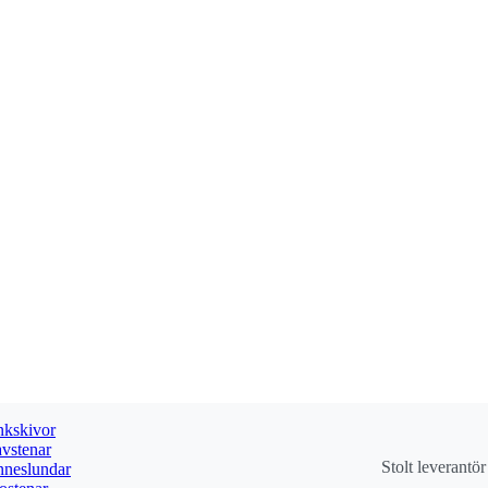
kskivor
vstenar
Stolt leverantö
neslundar