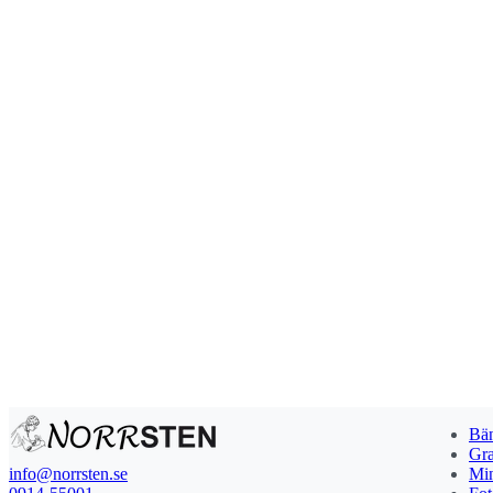
Bän
Gra
info@norrsten.se
Min