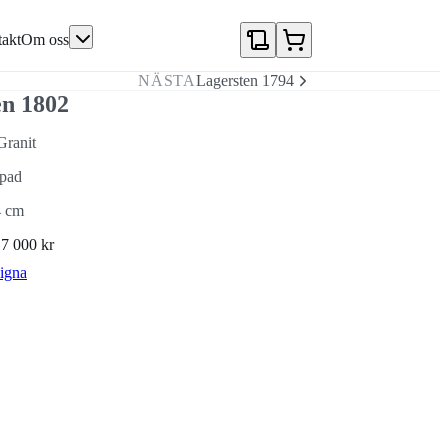
akt
Om oss
NÄSTA
Lagersten 1794
en 1802
Granit
ipad
4 cm
N
7 000 kr
igna