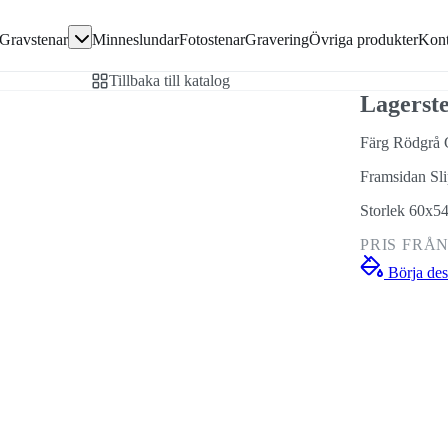
Gå direkt till textinnehållet
Gravstenar
Minneslundar
Fotostenar
Gravering
Övriga produkter
Kont
avsten
Tillbaka till katalog
en
Lagerst
Färg Rödgrå 
Framsidan Sl
ivor
Storlek 60x5
PRIS FRÅ
Börja des