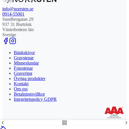
info@norrsten.se
0914-55001
Sundbrogatan 29
937 31 Burträsk
Västerbottens län
Sverige
Bänkskivor
Gravstenar
Minneslundar
Fotostenar
Gravering
Övriga produkter
Kontakt
Om oss
Betalningsvillkor
Integritetspolicy GDPR
Stolt leverantör och delägare till Steny AB