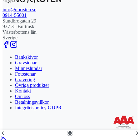
info@norrsten.se
0914-55001
Sundbrogatan 29
937 31 Burträsk
Västerbottens län
Sverige
Bänkskivor
Gravstenar
Minneslundar
Fotostenar
Gravering
Övriga produkter
Kontakt
Om oss
Betalningsvillkor
Integritetspolicy GDPR
Stolt leverantör och delägare till Steny AB