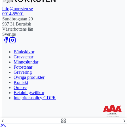
info@norrsten.se
0914-55001
Sundbrogatan 29
937 31 Burträsk
Västerbottens län
Sverige
Bänkskivor
Gravstenar
Minneslundar
Fotostenar
Gravering
Övriga produkter
Kontakt
Om oss
Betalningsvillkor
Integritetspolicy GDPR
Stolt leverantör och delägare till Steny AB