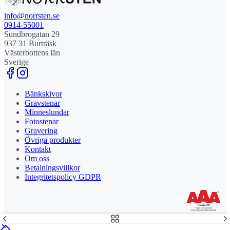
info@norrsten.se
0914-55001
Sundbrogatan 29
937 31 Burträsk
Västerbottens län
Sverige
Bänkskivor
Gravstenar
Minneslundar
Fotostenar
Gravering
Övriga produkter
Kontakt
Om oss
Betalningsvillkor
Integritetspolicy GDPR
Stolt leverantör och delägare till Steny AB