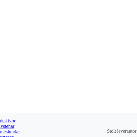
kskivor
vstenar
Stolt leverantö
neslundar