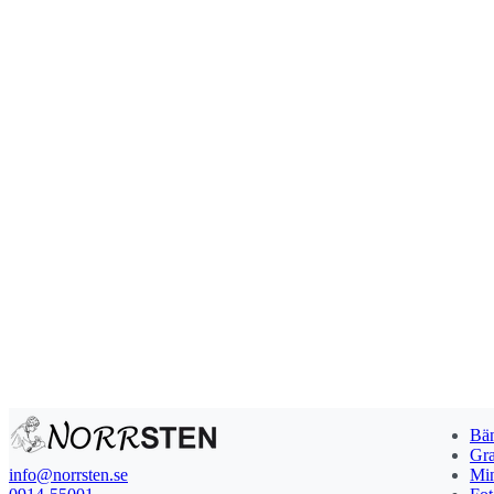
Bän
Gra
info@norrsten.se
Min