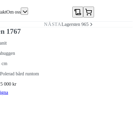
akt
Om oss
NÄSTA
Lagersten 965
en 1767
anit
nhuggen
5 cm
Polerad bård runtom
N
5 000 kr
igna