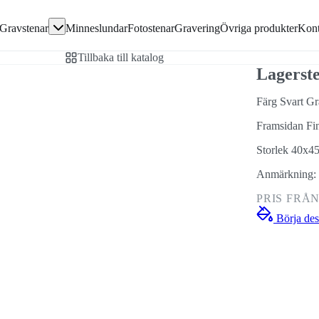
Gå direkt till textinnehållet
Gravstenar
Minneslundar
Fotostenar
Gravering
Övriga produkter
Kont
avsten
Tillbaka till katalog
en
Lagerst
Färg Svart Gr
Framsidan Fi
ivor
Storlek 40x4
Anmärkning: 
PRIS FRÅ
Börja des