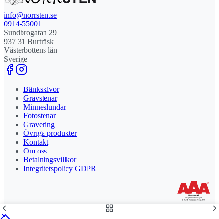
info@norrsten.se
0914-55001
Sundbrogatan 29
937 31 Burträsk
Västerbottens län
Sverige
Bänkskivor
Gravstenar
Minneslundar
Fotostenar
Gravering
Övriga produkter
Kontakt
Om oss
Betalningsvillkor
Integritetspolicy GDPR
Stolt leverantör och delägare till Steny AB