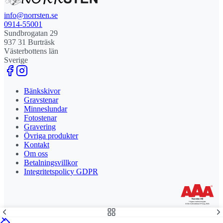
info@norrsten.se
0914-55001
Sundbrogatan 29
937 31 Burträsk
Västerbottens län
Sverige
Bänkskivor
Gravstenar
Minneslundar
Fotostenar
Gravering
Övriga produkter
Kontakt
Om oss
Betalningsvillkor
Integritetspolicy GDPR
Stolt leverantör och delägare till Steny AB