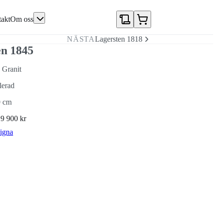
akt
Om oss
NÄSTA
Lagersten 1818
en 1845
 Granit
lerad
0 cm
N
9 900 kr
igna