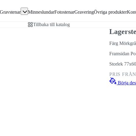
Gå direkt till textinnehållet
Gravstenar
Minneslundar
Fotostenar
Gravering
Övriga produkter
Kont
avsten
Tillbaka till katalog
en
Lagerst
Färg Mörkgrå
Framsidan Po
ivor
Storlek 77x6
PRIS FRÅ
Börja des