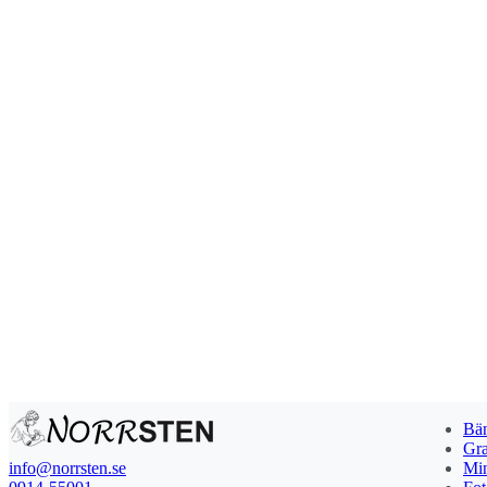
Bän
Gra
info@norrsten.se
Min