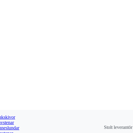
kskivor
vstenar
Stolt leverantö
neslundar