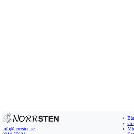
Bän
Gra
info@norrsten.se
Min