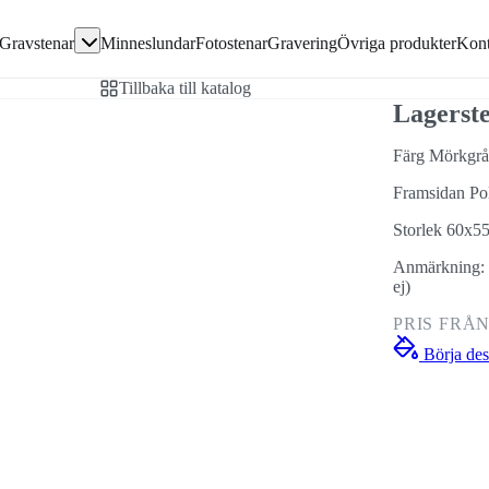
Gå direkt till textinnehållet
Gravstenar
Minneslundar
Fotostenar
Gravering
Övriga produkter
Kont
avsten
Tillbaka till katalog
en
Lagerst
Färg Mörkgrå
Framsidan Po
ivor
Storlek 60x5
Anmärkning: P
ej)
PRIS FRÅ
Börja des