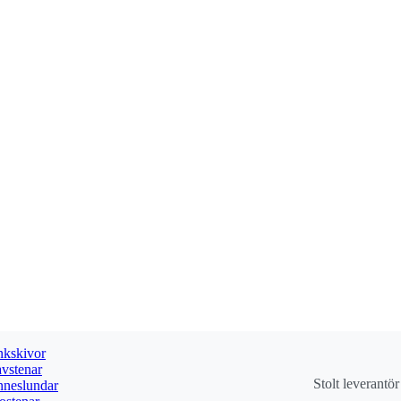
kskivor
vstenar
Stolt leverantö
neslundar