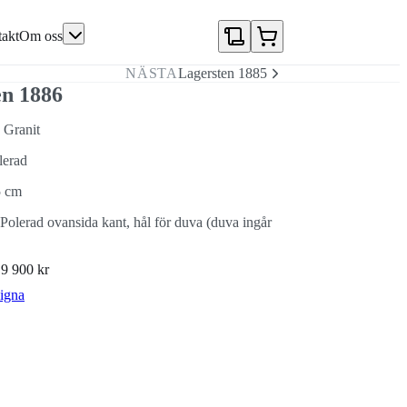
akt
Om oss
NÄSTA
Lagersten 1885
en 1886
 Granit
lerad
5 cm
olerad ovansida kant, hål för duva (duva ingår
N
9 900 kr
igna