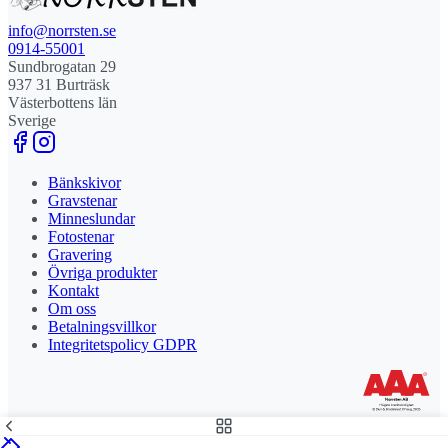
info@norrsten.se
0914-55001
Sundbrogatan 29
937 31 Burträsk
Västerbottens län
Sverige
Bänkskivor
Gravstenar
Minneslundar
Fotostenar
Gravering
Övriga produkter
Kontakt
Om oss
Betalningsvillkor
Integritetspolicy GDPR
Stolt leverantör och delägare till Steny AB