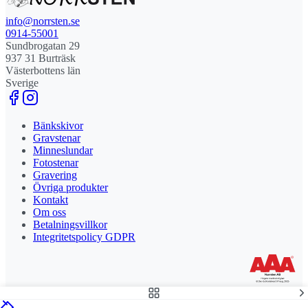
info@norrsten.se
0914-55001
Sundbrogatan 29
937 31 Burträsk
Västerbottens län
Sverige
Bänkskivor
Gravstenar
Minneslundar
Fotostenar
Gravering
Övriga produkter
Kontakt
Om oss
Betalningsvillkor
Integritetspolicy GDPR
Stolt leverantör och delägare till Steny AB