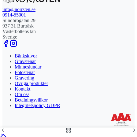
info@norrsten.se
0914-55001
Sundbrogatan 29
937 31 Burträsk
Västerbottens län
Sverige
Bänkskivor
Gravstenar
Minneslundar
Fotostenar
Gravering
Övriga produkter
Kontakt
Om oss
Betalningsvillkor
Integritetspolicy GDPR
Stolt leverantör och delägare till Steny AB