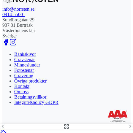
info@norrsten.se
0914-55001
Sundbrogatan 29
937 31 Burträsk
Västerbottens län
Sverige
Bänkskivor
Gravstenar
Minneslundar
Fotostenar
Gravering
Övriga produkter
Kontakt
Om oss
Betalningsvillkor
Integritetspolicy GDPR
Stolt leverantör och delägare till Steny AB