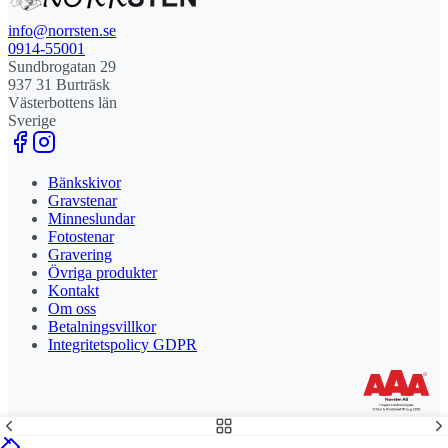
info@norrsten.se
0914-55001
Sundbrogatan 29
937 31 Burträsk
Västerbottens län
Sverige
Bänkskivor
Gravstenar
Minneslundar
Fotostenar
Gravering
Övriga produkter
Kontakt
Om oss
Betalningsvillkor
Integritetspolicy GDPR
Stolt leverantör och delägare till Steny AB