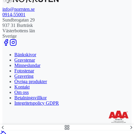
info@norrsten.se
0914-55001
Sundbrogatan 29
937 31 Burträsk
Västerbottens län
Sverige
Bänkskivor
Gravstenar
Minneslundar
Fotostenar
Gravering
Övriga produkter
Kontakt
Om oss
Betalningsvillkor
Integritetspolicy GDPR
Stolt leverantör och delägare till Steny AB