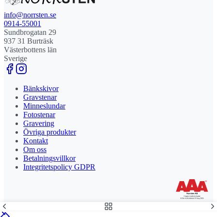
info@norrsten.se
0914-55001
Sundbrogatan 29
937 31 Burträsk
Västerbottens län
Sverige
Bänkskivor
Gravstenar
Minneslundar
Fotostenar
Gravering
Övriga produkter
Kontakt
Om oss
Betalningsvillkor
Integritetspolicy GDPR
Stolt leverantör och delägare till Steny AB