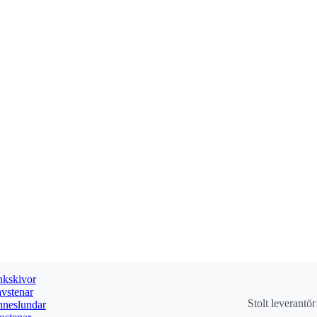
kskivor
vstenar
Stolt leverantö
neslundar