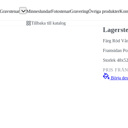
Gå direkt till textinnehållet
Gravstenar
Minneslundar
Fotostenar
Gravering
Övriga produkter
Kont
avsten
Tillbaka till katalog
en
Lagerst
Färg Röd Vån
Framsidan Po
ivor
Storlek 48x5
PRIS FRÅ
Börja des