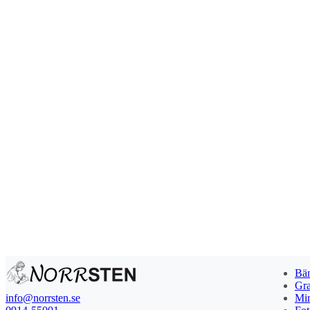
Bän
Gra
info@norrsten.se
Min