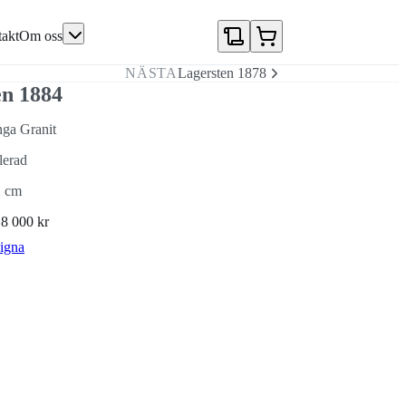
akt
Om oss
NÄSTA
Lagersten 1878
en 1884
ga Granit
lerad
2 cm
N
8 000 kr
igna