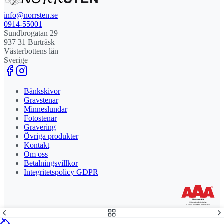
info@norrsten.se
0914-55001
Sundbrogatan 29
937 31 Burträsk
Västerbottens län
Sverige
Bänkskivor
Gravstenar
Minneslundar
Fotostenar
Gravering
Övriga produkter
Kontakt
Om oss
Betalningsvillkor
Integritetspolicy GDPR
Stolt leverantör och delägare till Steny AB