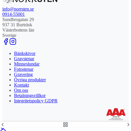
info@norrsten.se
0914-55001
Sundbrogatan 29
937 31 Burträsk
Västerbottens län
Sverige
Bänkskivor
Gravstenar
Minneslundar
Fotostenar
Gravering
Övriga produkter
Kontakt
Om oss
Betalningsvillkor
Integritetspolicy GDPR
Stolt leverantör och delägare till Steny AB