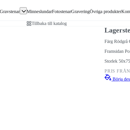
Gå direkt till textinnehållet
Gravstenar
Minneslundar
Fotostenar
Gravering
Övriga produkter
Kont
avsten
Tillbaka till katalog
en
Lagerst
Färg Rödgrå 
Framsidan Po
ivor
Storlek 50x7
PRIS FRÅ
Börja des