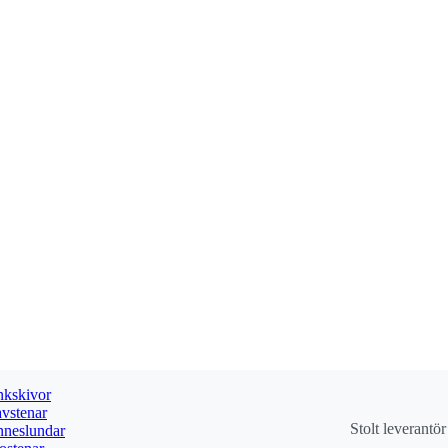
kskivor
vstenar
Stolt leverantö
neslundar