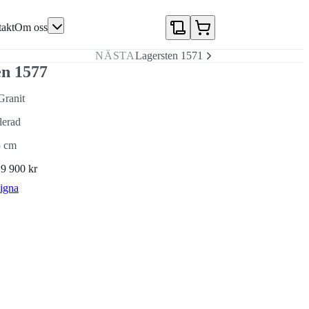
akt
Om oss
NÄSTA
Lagersten 1571
en 1577
Granit
lerad
5 cm
N
9 900 kr
igna