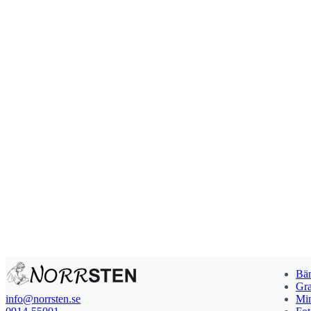
Bän
Gra
info@norrsten.se
Min