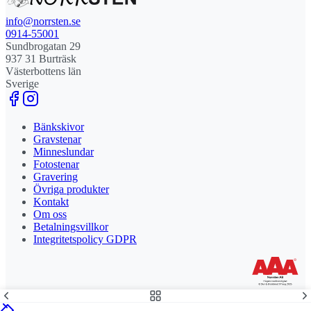
info@norrsten.se
0914-55001
Sundbrogatan 29
937 31 Burträsk
Västerbottens län
Sverige
Bänkskivor
Gravstenar
Minneslundar
Fotostenar
Gravering
Övriga produkter
Kontakt
Om oss
Betalningsvillkor
Integritetspolicy GDPR
Stolt leverantör och delägare till Steny AB