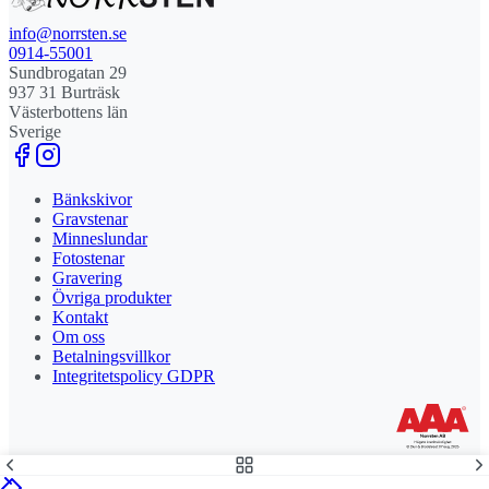
info@norrsten.se
0914-55001
Sundbrogatan 29
937 31 Burträsk
Västerbottens län
Sverige
Bänkskivor
Gravstenar
Minneslundar
Fotostenar
Gravering
Övriga produkter
Kontakt
Om oss
Betalningsvillkor
Integritetspolicy GDPR
Stolt leverantör och delägare till Steny AB