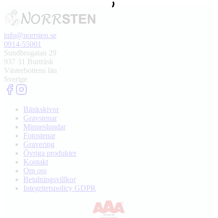
info@norrsten.se
0914-55001
Sundbrogatan 29
937 31 Burträsk
Västerbottens län
Sverige
Bänkskivor
Gravstenar
Minneslundar
Fotostenar
Gravering
Övriga produkter
Kontakt
Om oss
Betalningsvillkor
Integritetspolicy GDPR