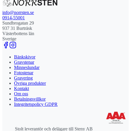
info@norrsten.se
0914-55001
Sundbrogatan 29
937 31 Burträsk
Västerbottens län
Sverige
Bänkskivor
Gravstenar
Minneslundar
Fotostenar
Gravering
Övriga produkter
Kontakt
Om oss
Betalningsvillkor
Integritetspolicy GDPR
Stolt leverantör och delägare till Steny AB