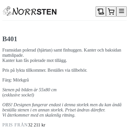
Gå direkt till textinnehållet
B401
Framsidan polerad (hjärtan) samt finhuggen. Kanter och baksidan
mattslipade.
Kanter kan fås polerade mot tillägg.
Pris på lykta tillkommer. Beställes via tillbehör.
Färg: Mörkgrå
Stenen på bilden är 55x80 cm
(
exklusive sockel)
OBS! Designen fungerar endast i denna storlek men du kan ändå
beställa stenen i en annan storlek. Priset ändras därefter.
Vi återkommer med en skalenlig ritning.
PRIS FRÅN
32 211 kr