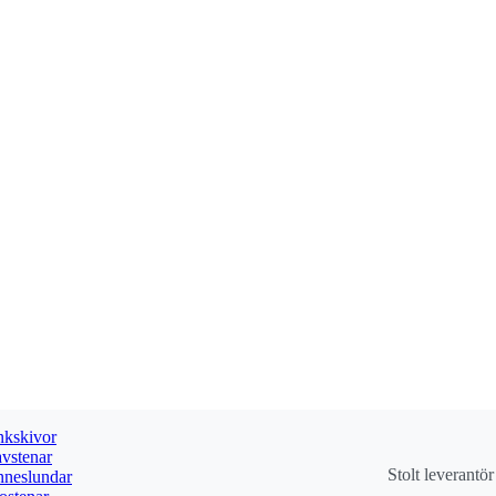
kskivor
vstenar
Stolt leverantö
neslundar