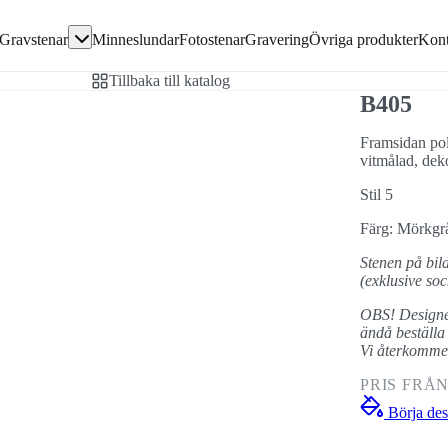
Gå direkt till textinnehållet
Gravstenar
Minneslundar
Fotostenar
Gravering
Övriga produkter
Kont
avsten
Tillbaka till katalog
en
B405
Framsidan pol
vitmålad, dek
ivor
Stil 5
Färg: Mörkgr
Stenen på bil
(exklusive soc
OBS! Designen
ändå beställa 
Vi återkommer
PRIS FRÅ
Börja des