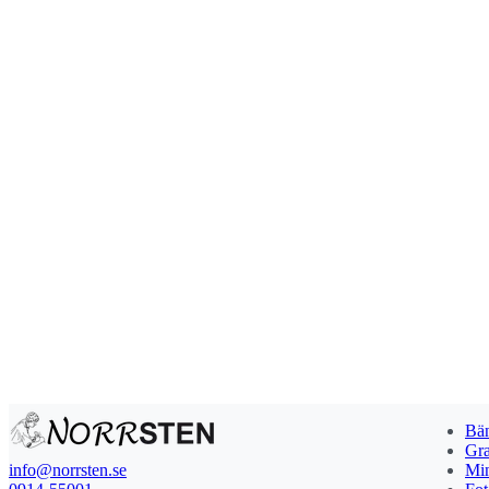
Bän
Gra
info@norrsten.se
Min