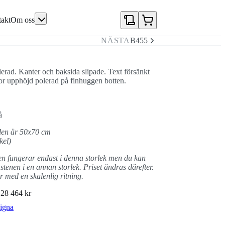
akt
Om oss
NÄSTA
B455
erad. Kanter och baksida slipade. Text försänkt
or upphöjd polerad på finhuggen botten.
å
den är 50x70 cm
kel)
 fungerar endast i denna storlek men du kan
stenen i en annan storlek. Priset ändras därefter.
 med en skalenlig ritning.
N
28 464 kr
igna