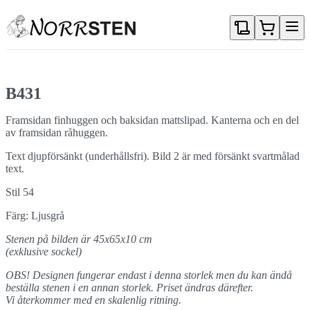
Gå direkt till textinnehållet
B431
Framsidan finhuggen och baksidan mattslipad. Kanterna och en del
av framsidan råhuggen.
Text djupförsänkt (underhållsfri). Bild 2 är med försänkt svartmålad
text.
Stil 54
Färg: Ljusgrå
Stenen på bilden är 45x65x10 cm
(exklusive sockel)
OBS! Designen fungerar endast i denna storlek men du kan ändå
beställa stenen i en annan storlek. Priset ändras därefter.
Vi återkommer med en skalenlig ritning.