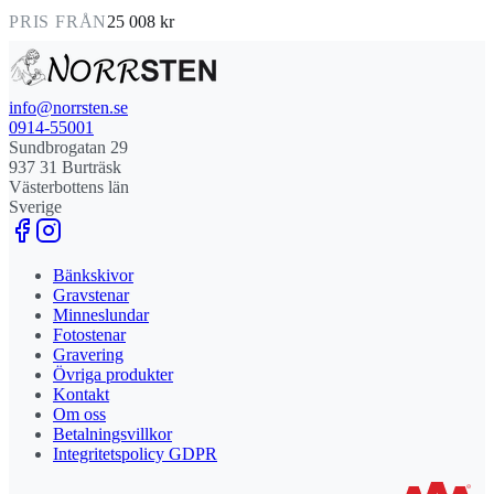
PRIS FRÅN
25 008 kr
info@norrsten.se
0914-55001
Sundbrogatan 29
937 31 Burträsk
Västerbottens län
Sverige
Bänkskivor
Gravstenar
Minneslundar
Fotostenar
Gravering
Övriga produkter
Kontakt
Om oss
Betalningsvillkor
Integritetspolicy GDPR