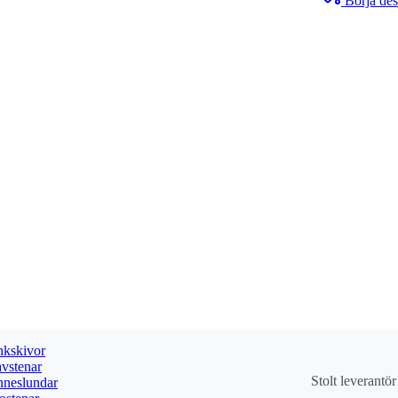
Börja des
kskivor
vstenar
Stolt leverantö
neslundar