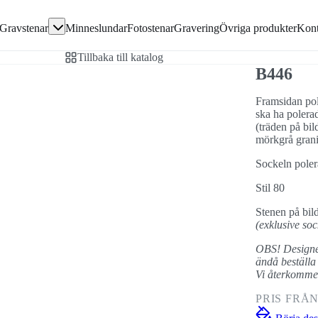
Gå direkt till textinnehållet
Gravstenar
Minneslundar
Fotostenar
Gravering
Övriga produkter
Kont
avsten
Tillbaka till katalog
en
B446
Framsidan pol
ska ha polera
(träden på bil
ivor
mörkgrå granit
Sockeln polera
Stil 80
Stenen på bi
(exklusive soc
OBS! Designen
ändå beställa 
Vi återkommer
PRIS FRÅ