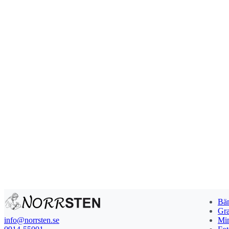
Bän
Gra
info@norrsten.se
Min