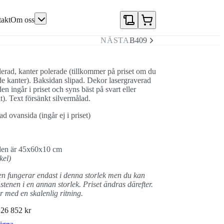
akt
Om oss
NÄSTA
B409
erad, kanter polerade (tillkommer på priset om du
de kanter). Baksidan slipad. Dekor lasergraverad
den ingår i priset och syns bäst på svart eller
). Text försänkt silvermålad.
d ovansida (ingår ej i priset)
lden är 45x60x10 cm
kel)
 fungerar endast i denna storlek men du kan
stenen i en annan storlek. Priset ändras därefter.
 med en skalenlig ritning.
N
26 852 kr