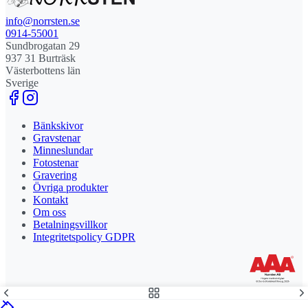
info@norrsten.se
0914-55001
Sundbrogatan 29
937 31 Burträsk
Västerbottens län
Sverige
Bänkskivor
Gravstenar
Minneslundar
Fotostenar
Gravering
Övriga produkter
Kontakt
Om oss
Betalningsvillkor
Integritetspolicy GDPR
Stolt leverantör och delägare till Steny AB