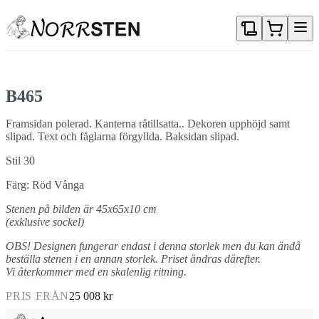
Gå direkt till textinnehållet
B465
Framsidan polerad. Kanterna råtillsatta.. Dekoren upphöjd samt
slipad. Text och fåglarna förgyllda. Baksidan slipad.
Stil 30
Färg: Röd Vånga
Stenen på bilden är 45x65x10 cm
(exklusive sockel)
OBS! Designen fungerar endast i denna storlek men du kan ändå
beställa stenen i en annan storlek. Priset ändras därefter.
Vi återkommer med en skalenlig ritning.
PRIS FRÅN
25 008 kr