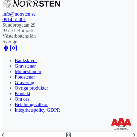
info@norrsten.se
0914-55001
Sundbrogatan 29
937 31 Burträsk
Västerbottens län
Sverige
Bänkskivor
Gravstenar
Minneslundar
Fotostenar
Gravering
Övriga produkter
Kontakt
Om oss
Betalningsvillkor
Integritetspolicy GDPR
Stolt leverantör och delägare till Steny AB