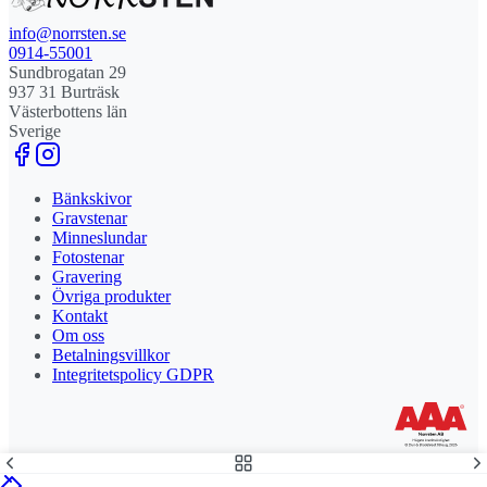
info@norrsten.se
0914-55001
Sundbrogatan 29
937 31 Burträsk
Västerbottens län
Sverige
Bänkskivor
Gravstenar
Minneslundar
Fotostenar
Gravering
Övriga produkter
Kontakt
Om oss
Betalningsvillkor
Integritetspolicy GDPR
Stolt leverantör och delägare till Steny AB