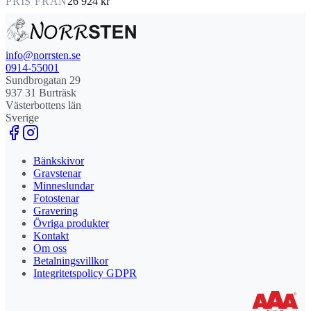
PRIS FRÅN
26 924 kr
info@norrsten.se
0914-55001
Sundbrogatan 29
937 31 Burträsk
Västerbottens län
Sverige
Bänkskivor
Gravstenar
Minneslundar
Fotostenar
Gravering
Övriga produkter
Kontakt
Om oss
Betalningsvillkor
Integritetspolicy GDPR