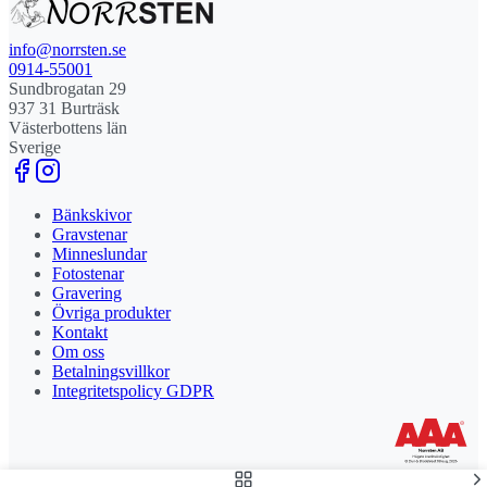
info@norrsten.se
0914-55001
Sundbrogatan 29
937 31 Burträsk
Västerbottens län
Sverige
Bänkskivor
Gravstenar
Minneslundar
Fotostenar
Gravering
Övriga produkter
Kontakt
Om oss
Betalningsvillkor
Integritetspolicy GDPR
Stolt leverantör och delägare till Steny AB