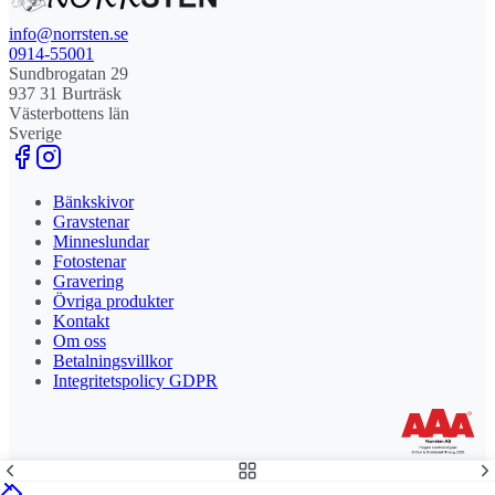
info@norrsten.se
0914-55001
Sundbrogatan 29
937 31 Burträsk
Västerbottens län
Sverige
Bänkskivor
Gravstenar
Minneslundar
Fotostenar
Gravering
Övriga produkter
Kontakt
Om oss
Betalningsvillkor
Integritetspolicy GDPR
Stolt leverantör och delägare till Steny AB