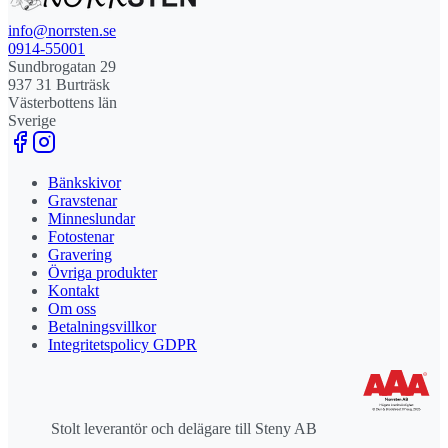
info@norrsten.se
0914-55001
Sundbrogatan 29
937 31 Burträsk
Västerbottens län
Sverige
Bänkskivor
Gravstenar
Minneslundar
Fotostenar
Gravering
Övriga produkter
Kontakt
Om oss
Betalningsvillkor
Integritetspolicy GDPR
Stolt leverantör och delägare till Steny AB