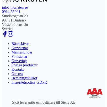
info@norrsten.se
0914-55001
Sundbrogatan 29
937 31 Burträsk
Västerbottens län
Sverige
Bänkskivor
Gravstenar
Minneslundar
Fotostenar
Gravering
Övriga produkter
Kontakt
Om oss
Betalningsvillkor
Integritetspolicy GDPR
Stolt leverantör och delägare till Steny AB