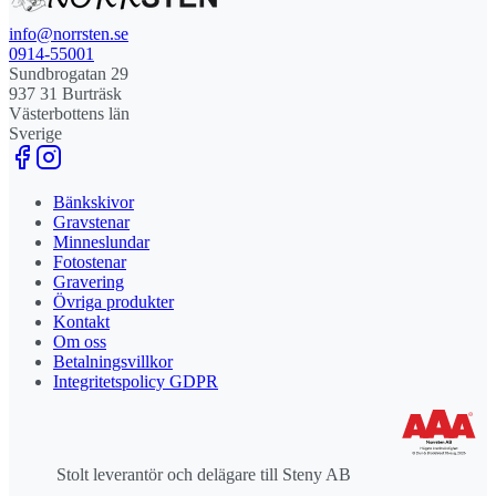
info@norrsten.se
0914-55001
Sundbrogatan 29
937 31 Burträsk
Västerbottens län
Sverige
Bänkskivor
Gravstenar
Minneslundar
Fotostenar
Gravering
Övriga produkter
Kontakt
Om oss
Betalningsvillkor
Integritetspolicy GDPR
Stolt leverantör och delägare till Steny AB