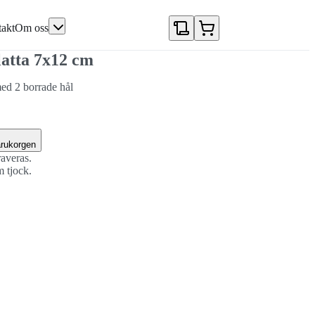
akt
Om oss
latta 7x12 cm
med 2 borrade hål
arukorgen
raveras.
m tjock.