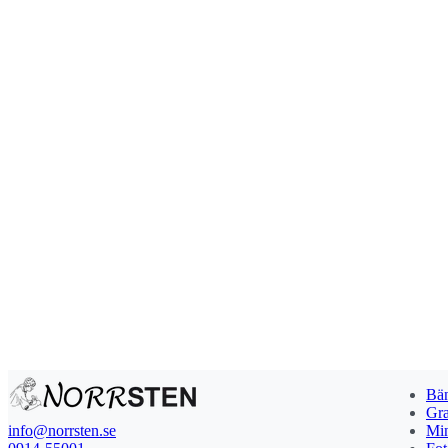
Bän
Gra
info@norrsten.se
Min