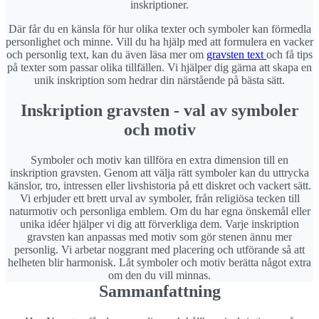
inskriptioner.
Där får du en känsla för hur olika texter och symboler kan förmedla
personlighet och minne. Vill du ha hjälp med att formulera en vacker
och personlig text, kan du även läsa mer om
gravsten text
och få tips
på texter som passar olika tillfällen. Vi hjälper dig gärna att skapa en
unik inskription som hedrar din närstående på bästa sätt.
Inskription gravsten - val av symboler
och motiv
Symboler och motiv kan tillföra en extra dimension till en
inskription gravsten. Genom att välja rätt symboler kan du uttrycka
känslor, tro, intressen eller livshistoria på ett diskret och vackert sätt.
Vi erbjuder ett brett urval av symboler, från religiösa tecken till
naturmotiv och personliga emblem. Om du har egna önskemål eller
unika idéer hjälper vi dig att förverkliga dem. Varje inskription
gravsten kan anpassas med motiv som gör stenen ännu mer
personlig. Vi arbetar noggrant med placering och utförande så att
helheten blir harmonisk. Låt symboler och motiv berätta något extra
om den du vill minnas.
Sammanfattning