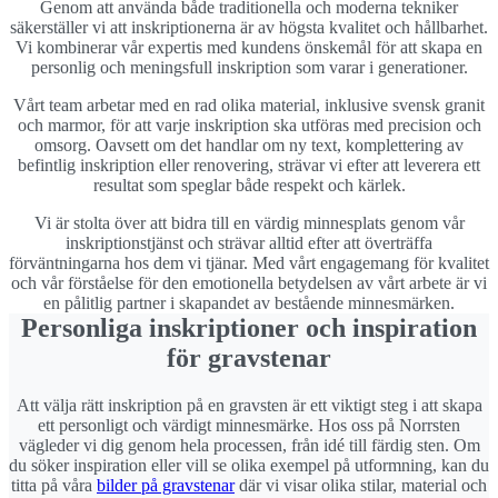
Genom att använda både traditionella och moderna tekniker
säkerställer vi att inskriptionerna är av högsta kvalitet och hållbarhet.
Vi kombinerar vår expertis med kundens önskemål för att skapa en
personlig och meningsfull inskription som varar i generationer.
Vårt team arbetar med en rad olika material, inklusive svensk granit
och marmor, för att varje inskription ska utföras med precision och
omsorg. Oavsett om det handlar om ny text, komplettering av
befintlig inskription eller renovering, strävar vi efter att leverera ett
resultat som speglar både respekt och kärlek.
Vi är stolta över att bidra till en värdig minnesplats genom vår
inskriptionstjänst och strävar alltid efter att överträffa
förväntningarna hos dem vi tjänar. Med vårt engagemang för kvalitet
och vår förståelse för den emotionella betydelsen av vårt arbete är vi
en pålitlig partner i skapandet av bestående minnesmärken.
Personliga inskriptioner och inspiration
för gravstenar
Att välja rätt inskription på en gravsten är ett viktigt steg i att skapa
ett personligt och värdigt minnesmärke. Hos oss på Norrsten
vägleder vi dig genom hela processen, från idé till färdig sten. Om
du söker inspiration eller vill se olika exempel på utformning, kan du
titta på våra
bilder på gravstenar
där vi visar olika stilar, material och