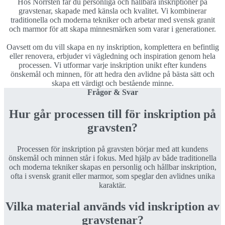
Hos Norrsten får du personliga och hållbara inskriptioner på
gravstenar, skapade med känsla och kvalitet. Vi kombinerar
traditionella och moderna tekniker och arbetar med svensk granit
och marmor för att skapa minnesmärken som varar i generationer.
Oavsett om du vill skapa en ny inskription, komplettera en befintlig
eller renovera, erbjuder vi vägledning och inspiration genom hela
processen. Vi utformar varje inskription unikt efter kundens
önskemål och minnen, för att hedra den avlidne på bästa sätt och
skapa ett värdigt och bestående minne.
Frågor & Svar
Hur går processen till för inskription på
gravsten?
Processen för inskription på gravsten börjar med att kundens
önskemål och minnen står i fokus. Med hjälp av både traditionella
och moderna tekniker skapas en personlig och hållbar inskription,
ofta i svensk granit eller marmor, som speglar den avlidnes unika
karaktär.
Vilka material används vid inskription av
gravstenar?