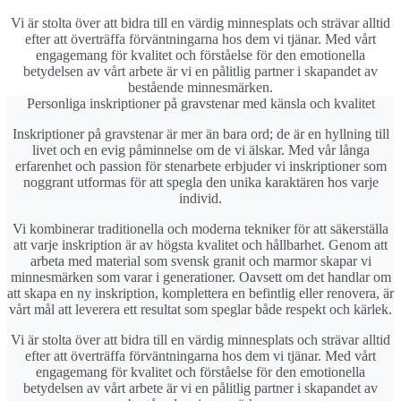
Vi är stolta över att bidra till en värdig minnesplats och strävar alltid
efter att överträffa förväntningarna hos dem vi tjänar. Med vårt
engagemang för kvalitet och förståelse för den emotionella
betydelsen av vårt arbete är vi en pålitlig partner i skapandet av
bestående minnesmärken.
Personliga inskriptioner på gravstenar med känsla och kvalitet
Inskriptioner på gravstenar är mer än bara ord; de är en hyllning till
livet och en evig påminnelse om de vi älskar. Med vår långa
erfarenhet och passion för stenarbete erbjuder vi inskriptioner som
noggrant utformas för att spegla den unika karaktären hos varje
individ.
Vi kombinerar traditionella och moderna tekniker för att säkerställa
att varje inskription är av högsta kvalitet och hållbarhet. Genom att
arbeta med material som svensk granit och marmor skapar vi
minnesmärken som varar i generationer. Oavsett om det handlar om
att skapa en ny inskription, komplettera en befintlig eller renovera, är
vårt mål att leverera ett resultat som speglar både respekt och kärlek.
Vi är stolta över att bidra till en värdig minnesplats och strävar alltid
efter att överträffa förväntningarna hos dem vi tjänar. Med vårt
engagemang för kvalitet och förståelse för den emotionella
betydelsen av vårt arbete är vi en pålitlig partner i skapandet av