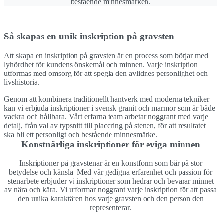
bestående minnesmärken.
Så skapas en unik inskription på gravsten
Att skapa en inskription på gravsten är en process som börjar med
lyhördhet för kundens önskemål och minnen. Varje inskription
utformas med omsorg för att spegla den avlidnes personlighet och
livshistoria.
Genom att kombinera traditionellt hantverk med moderna tekniker
kan vi erbjuda inskriptioner i svensk granit och marmor som är både
vackra och hållbara. Vårt erfarna team arbetar noggrant med varje
detalj, från val av typsnitt till placering på stenen, för att resultatet
ska bli ett personligt och bestående minnesmärke.
Konstnärliga inskriptioner för eviga minnen
Inskriptioner på gravstenar är en konstform som bär på stor
betydelse och känsla. Med vår gedigna erfarenhet och passion för
stenarbete erbjuder vi inskriptioner som hedrar och bevarar minnet
av nära och kära. Vi utformar noggrant varje inskription för att passa
den unika karaktären hos varje gravsten och den person den
representerar.