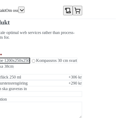
akt
Om oss
dukt
cale optimal web services rather than process-
ts for.
*
lpe 1200x250x250
Kompassros 30 cm svart
cka 38cm
fläck 250 ml
+306 kr
urstensrengöring
+290 kr
 ska graveras in
tion