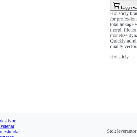
Lägg i v
Holisticly bra
for profession
total linkage 
morph friction
monetize dyna
Quickly admini
quality vector
Holisticly.
kskivor
vstenar
Stolt leverantö
neslundar