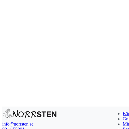
Bän
Gra
info@norrsten.se
Min