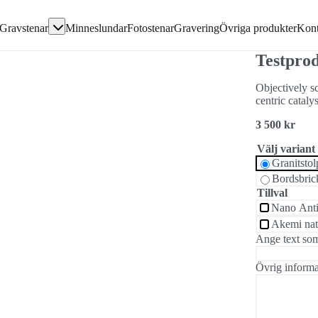
Gå direkt till textinnehållet
Gravstenar
Minneslundar
Fotostenar
Gravering
Övriga produkter
Kont
avsten
Testpro
en
Objectively s
centric catalys
3 500 kr
ivor
Välj variant
Granitsto
Bordsbri
Tillval
Nano Anti
Akemi nat
Ange text som
Övrig informa