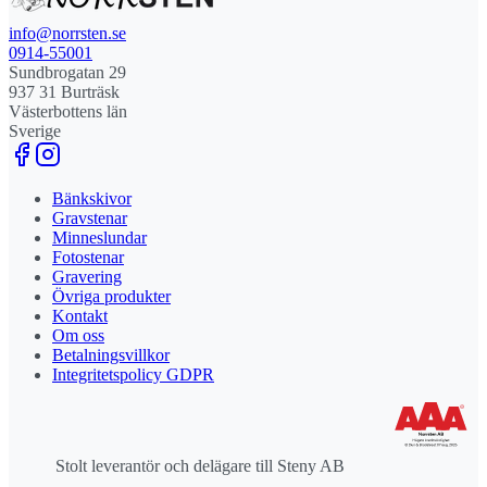
info@norrsten.se
0914-55001
Sundbrogatan 29
937 31 Burträsk
Västerbottens län
Sverige
Bänkskivor
Gravstenar
Minneslundar
Fotostenar
Gravering
Övriga produkter
Kontakt
Om oss
Betalningsvillkor
Integritetspolicy GDPR
Stolt leverantör och delägare till Steny AB