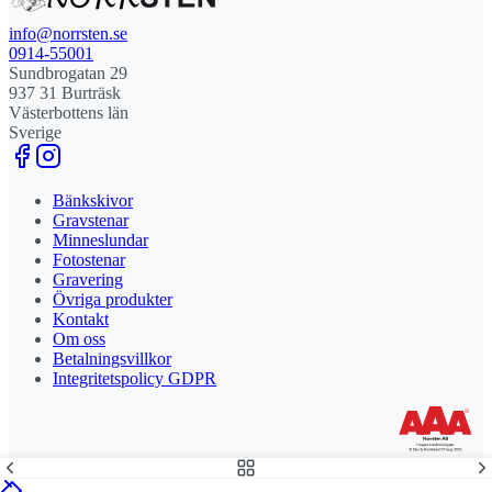
info@norrsten.se
0914-55001
Sundbrogatan 29
937 31 Burträsk
Västerbottens län
Sverige
Bänkskivor
Gravstenar
Minneslundar
Fotostenar
Gravering
Övriga produkter
Kontakt
Om oss
Betalningsvillkor
Integritetspolicy GDPR
Stolt leverantör och delägare till Steny AB