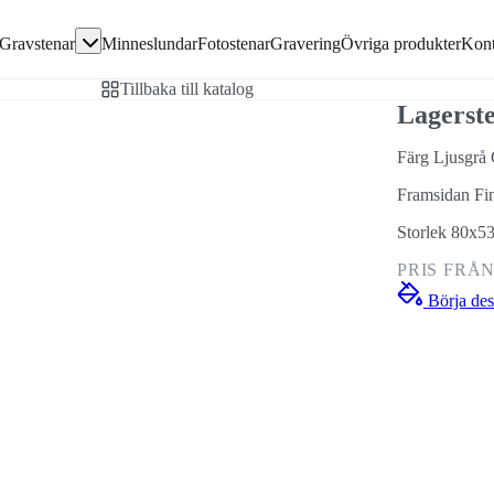
Gå direkt till textinnehållet
Gravstenar
Minneslundar
Fotostenar
Gravering
Övriga produkter
Kont
avsten
Tillbaka till katalog
en
Lagerst
Färg Ljusgrå 
Framsidan Fi
ivor
Storlek 80x5
PRIS FRÅ
Börja des