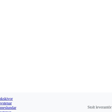
kskivor
vstenar
Stolt leverantö
neslundar