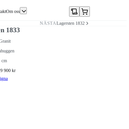
akt
Om oss
NÄSTA
Lagersten 1832
en 1833
Granit
nhuggen
3 cm
N
9 900 kr
igna