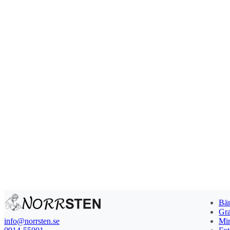
Bän
Gra
info@norrsten.se
Min